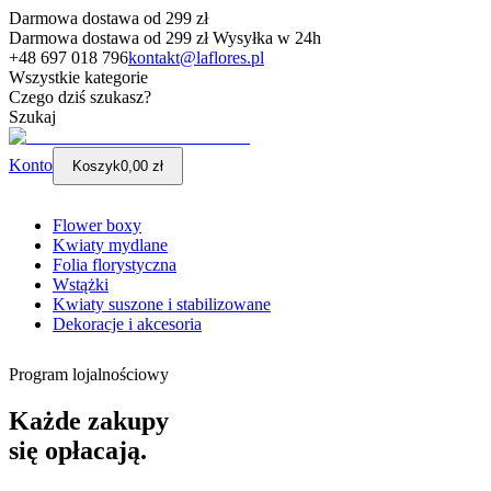
Darmowa dostawa od
299
zł
Darmowa dostawa od
299
zł
Wysyłka w 24h
+48 697 018 796
kontakt@laflores.pl
Wszystkie kategorie
Czego dziś szukasz?
Szukaj
Konto
Koszyk
0,00 zł
Flower boxy
Kwiaty mydlane
Folia florystyczna
Wstążki
Kwiaty suszone i stabilizowane
Dekoracje i akcesoria
Program lojalnościowy
Każde zakupy
się opłacają
.