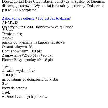
Dołącz do
LaFlores Club
i zbieraj punkty za wszystko, co kupujesz
dla swojej pracowni. Wymieniaj je na rabaty i prezenty. Dołączenie
jest
w 100% bezpłatne
.
Załóż konto i odbierz
+100 pkt
Jak to działa?
AK
MW
JZ
Dołączyło już
6 200+
florystów w całej Polsce
✦ Club
Twoje punkty
248
pkt
punkty do wymiany na kupony rabatowe
Ostatnia aktywność
Bonus powitalny
+100 pkt
Zamówienie #2026-0177
+90 pkt
Flower Boxy · punkty ×2
+18 pkt
1 pkt
za każde wydane 1 zł
+100 pkt
na powitanie po dołączeniu do klubu
0 zł
koszt dołączenia
1 rok
ważności zebranych punktów