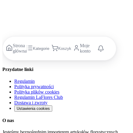
100 punktów
Załóż konto za darmo
Mam już konto
Dołącz do LaFlores Club
→
Regulamin programu
Strona
Moje
Kategorie
Koszyk
główna
konto
Przydatne linki
Regulamin
Polityka prywatności
Polityka plików cookies
Regulamin LaFlores Club
Dostawa i zwroty
Ustawienia cookies
O nas
Jesteśmy bezpośrednim importerem artykułów florystycznych.